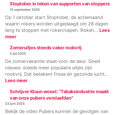
directeur
Stoptober in teken van supporten van stoppers
Károly
15 september 2025
Illy
Op 1 oktober start Stoptober, de actiemaand
nieuwe
waarin rokers worden uitgedaagd om 28 dagen
voorzitter
lang te stoppen met roken/vapen. Roken…
Lees
Rookvrije
:
meer
Generatie
Stoptober
in
Zomeruitjes steeds vaker rookvrij
teken
2 juli 2025
van
De zomervakantie staat voor de deur. Goed
supporten
nieuws: steeds meer populaire uitjes zijn
van
rookvrij. Dat betekent frisse én gezonde lucht…
stoppers
:
Lees meer
Zomeruitjes
steeds
Schrijver Kluun woest: “Tabaksindustrie maakt
vaker
van onze pubers verslaafden”
rookvrij
23 juni 2025
Bekijk de video Pubers kunnen de gevolgen van