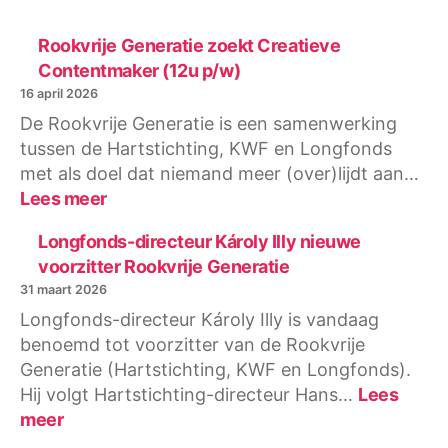
Rookvrije Generatie zoekt Creatieve
Contentmaker (12u p/w)
16 april 2026
De Rookvrije Generatie is een samenwerking
tussen de Hartstichting, KWF en Longfonds
met als doel dat niemand meer (over)lijdt aan…
:
Lees meer
Rookvrije
Generatie
Longfonds-directeur Károly Illy nieuwe
zoekt
voorzitter Rookvrije Generatie
Creatieve
31 maart 2026
Contentmaker
Longfonds-directeur Károly Illy is vandaag
(12u
benoemd tot voorzitter van de Rookvrije
p/w)
Generatie (Hartstichting, KWF en Longfonds).
Hij volgt Hartstichting-directeur Hans…
Lees
:
meer
Longfonds-