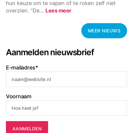
hun keuze om te vapen of te roken zelf niet
:
overzien. “De…
Lees meer
Schrijver
Kluun
woest:
MEER NIEUWS
“Tabaksindustrie
maakt
van
Aanmelden nieuwsbrief
onze
pubers
E-mailadres*
verslaafden”
Voornaam